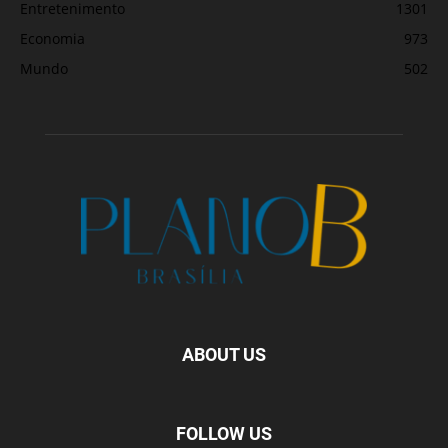
Entretenimento
1301
Economia
973
Mundo
502
ABOUT US
FOLLOW US