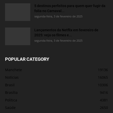
5 destinos perfeitos para quem quer fugir da
folia no Carnaval...
segunda-feira, 3 de fevereiro de 2025
Lançamentos da Netflix em fevereiro de
2025: veja os filmes e...
segunda-feira, 3 de fevereiro de 2025
POPULAR CATEGORY
Manchete
19136
Notícias
16065
Brasil
10306
Brasília
9416
Política
4381
Saúde
2650