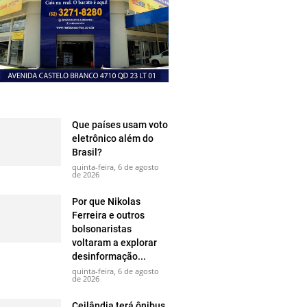
Que países usam voto
eletrônico além do
Brasil?
quinta-feira, 6 de agosto
de 2026
Por que Nikolas
Ferreira e outros
bolsonaristas
voltaram a explorar
desinformação...
quinta-feira, 6 de agosto
de 2026
Ceilândia terá ônibus