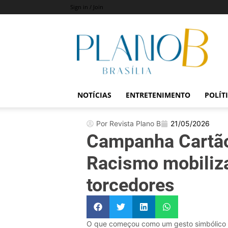
Sign in / Join
Revista
Plano
B
NOTÍCIAS
ENTRETENIMENTO
POLÍT
Por Revista Plano B
21/05/2026
Campanha Cartão
Racismo mobiliza
torcedores
O que começou como um gesto simbólico an