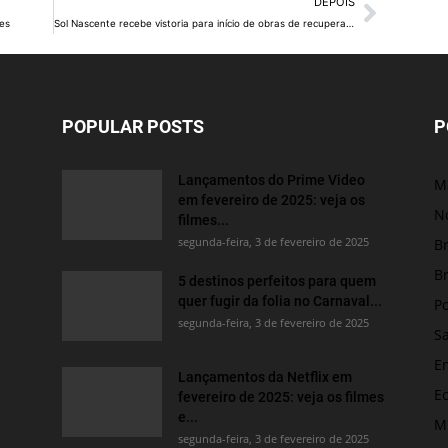
DEPOIS
ões
Sol Nascente recebe vistoria para início de obras de recuperação ambiental
POPULAR POSTS
P
Lançamentos do Prime Video
M
em fevereiro de 2025: veja os
No
filmes...
segunda-feira, 3 de fevereiro de 2025
Br
Br
5 destinos perfeitos para quem
quer fugir da folia no Carnaval...
Po
segunda-feira, 3 de fevereiro de 2025
S
E
Lançamentos da Netflix em
E
fevereiro de 2025: veja os filmes
e...
M
segunda-feira, 3 de fevereiro de 2025