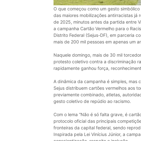
O que começou como um gesto simbólico a
das maiores mobilizações antirracistas já 
de 2025, minutos antes da partida entre V
a campanha Cartão Vermelho para o Racism
Distrito Federal (Sejus-DF), em parceria c
mais de 200 mil pessoas em apenas um a
Naquele domingo, mais de 30 mil torcedo
protesto coletivo contra a discriminação ra
rapidamente ganhou força, reconheciment
A dinâmica da campanha é simples, mas ca
Sejus distribuem cartões vermelhos aos 
previamente combinado, atletas, autorid
gesto coletivo de repúdio ao racismo.
Com o lema “Não é só falta grave, é cartão
protocolo oficial das principais competiçõe
fronteiras da capital federal, sendo repro
Inspirada pela Lei Vinícius Júnior, a cam
conscientização, respeito e inclusão.