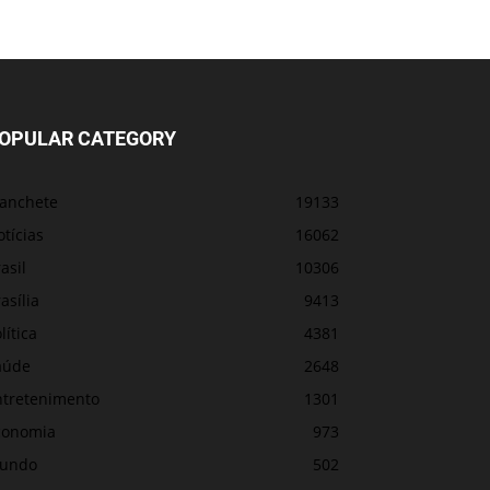
OPULAR CATEGORY
anchete
19133
tícias
16062
asil
10306
asília
9413
lítica
4381
aúde
2648
ntretenimento
1301
conomia
973
undo
502