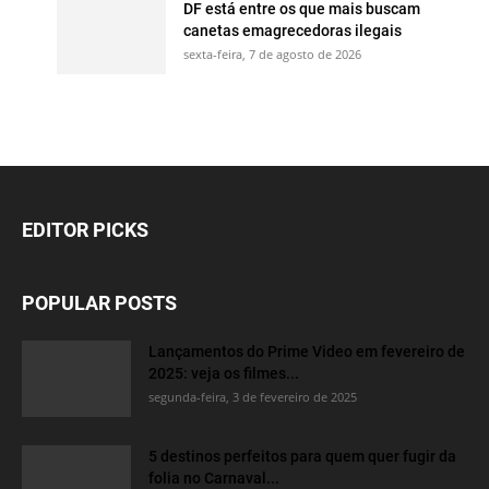
DF está entre os que mais buscam
canetas emagrecedoras ilegais
sexta-feira, 7 de agosto de 2026
EDITOR PICKS
POPULAR POSTS
Lançamentos do Prime Video em fevereiro de
2025: veja os filmes...
segunda-feira, 3 de fevereiro de 2025
5 destinos perfeitos para quem quer fugir da
folia no Carnaval...