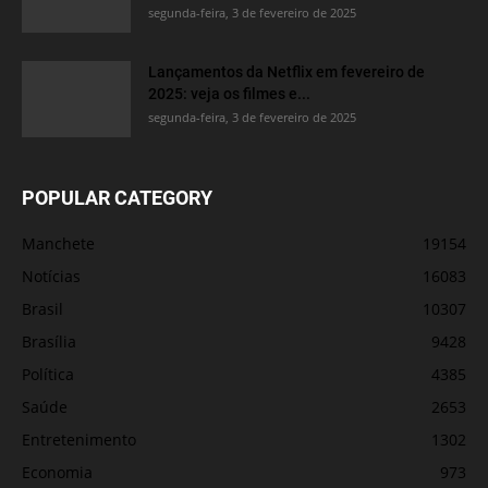
segunda-feira, 3 de fevereiro de 2025
Lançamentos da Netflix em fevereiro de
2025: veja os filmes e...
segunda-feira, 3 de fevereiro de 2025
POPULAR CATEGORY
Manchete
19154
Notícias
16083
Brasil
10307
Brasília
9428
Política
4385
Saúde
2653
Entretenimento
1302
Economia
973