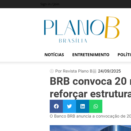
Sign in / Join
Revista
Plano
B
NOTÍCIAS
ENTRETENIMENTO
POLÍT
Por Revista Plano B
24/09/2025
BRB convoca 20 n
reforçar estrutur
O Banco BRB anuncia a convocação de 20 p