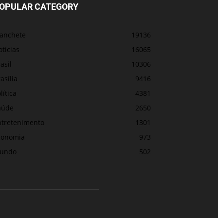
OPULAR CATEGORY
anchete
19136
tícias
16065
asil
10306
asília
9416
lítica
4381
aúde
2650
ntretenimento
1301
conomia
973
undo
502