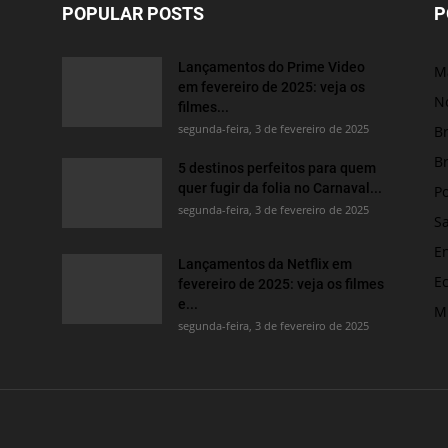
POPULAR POSTS
P
Lançamentos do Prime Video
M
em fevereiro de 2025: veja os
No
filmes...
segunda-feira, 3 de fevereiro de 2025
Br
Br
5 destinos perfeitos para quem
quer fugir da folia no Carnaval...
Po
segunda-feira, 3 de fevereiro de 2025
S
E
Lançamentos da Netflix em
E
fevereiro de 2025: veja os filmes
e...
M
segunda-feira, 3 de fevereiro de 2025