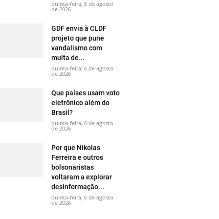
quinta-feira, 6 de agosto
de 2026
GDF envia à CLDF
projeto que pune
vandalismo com
multa de...
quinta-feira, 6 de agosto
de 2026
Que países usam voto
eletrônico além do
Brasil?
quinta-feira, 6 de agosto
de 2026
Por que Nikolas
Ferreira e outros
bolsonaristas
voltaram a explorar
desinformação...
quinta-feira, 6 de agosto
de 2026