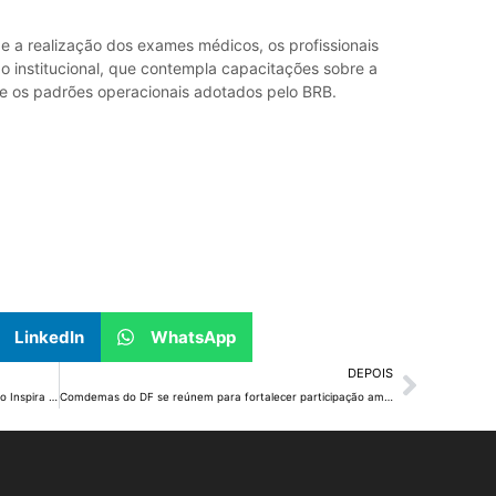
 a realização dos exames médicos, os profissionais
o institucional, que contempla capacitações sobre a
s e os padrões operacionais adotados pelo BRB.
LinkedIn
WhatsApp
DEPOIS
Alunos da rede pública serão premiados no 1º Prêmio Inspira Brasília
Comdemas do DF se reúnem para fortalecer participação ambiental nas regiões administrativas