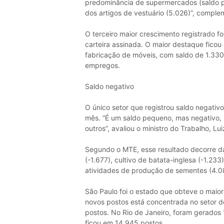
predominância de supermercados (saldo po
dos artigos de vestuário (5.026)”, comple
O terceiro maior crescimento registrado fo
carteira assinada. O maior destaque ficou 
fabricação de móveis, com saldo de 1.330.
empregos.
Saldo negativo
O único setor que registrou saldo negativ
mês. “É um saldo pequeno, mas negativo, 
outros”, avaliou o ministro do Trabalho, Lu
Segundo o MTE, esse resultado decorre da
(-1.677), cultivo de batata-inglesa (-1.23
atividades de produção de sementes (4.0
São Paulo foi o estado que obteve o maior
novos postos está concentrada no setor de
postos. No Rio de Janeiro, foram gerados
ficou em 14.945 postos.