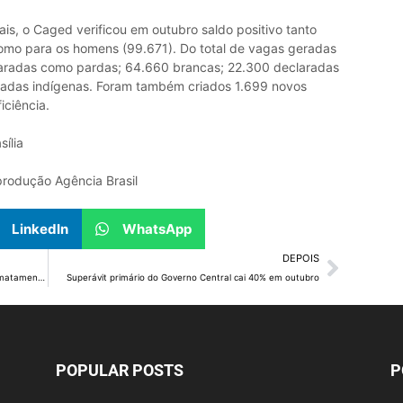
s, o Caged verificou em outubro saldo positivo tanto
omo para os homens (99.671). Do total de vagas geradas
aradas como pardas; 64.660 brancas; 22.300 declaradas
radas indígenas. Foram também criados 1.699 novos
iciência.
ília
eprodução Agência Brasil
LinkedIn
WhatsApp
DEPOIS
Governo lança 4ª fase do plano de ação contra desmatamento do Cerrado
Superávit primário do Governo Central cai 40% em outubro
POPULAR POSTS
P