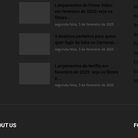
Lançamentos do Prime Video
M
em fevereiro de 2025: veja os
No
filmes...
segunda-feira, 3 de fevereiro de 2025
Br
Br
5 destinos perfeitos para quem
quer fugir da folia no Carnaval...
Po
segunda-feira, 3 de fevereiro de 2025
S
E
Lançamentos da Netflix em
E
fevereiro de 2025: veja os filmes
e...
M
segunda-feira, 3 de fevereiro de 2025
OUT US
F