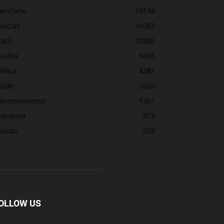
anchete
19136
tícias
16065
asil
10306
asília
9416
lítica
4381
aúde
2650
ntretenimento
1301
conomia
973
undo
502
OLLOW US