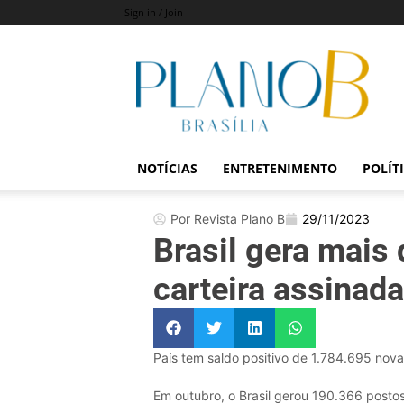
Sign in / Join
Revista
Plano
B
NOTÍCIAS
ENTRETENIMENTO
POLÍT
Por Revista Plano B
29/11/2023
Brasil gera mais
carteira assinad
País tem saldo positivo de 1.784.695 nov
Em outubro, o Brasil gerou 190.366 postos