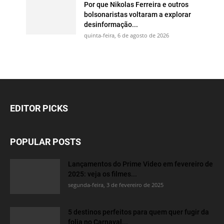
Por que Nikolas Ferreira e outros
bolsonaristas voltaram a explorar
desinformação...
quinta-feira, 6 de agosto de 2026
EDITOR PICKS
POPULAR POSTS
Lançamentos do Prime Video em fevereiro de
2025: veja os filmes...
segunda-feira, 3 de fevereiro de 2025
5 destinos perfeitos para quem quer fugir da
folia no Carnaval...