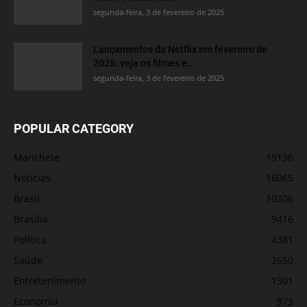
segunda-feira, 3 de fevereiro de 2025
Lançamentos da Netflix em fevereiro de
2025: veja os filmes e...
segunda-feira, 3 de fevereiro de 2025
POPULAR CATEGORY
Manchete
19136
Notícias
16065
Brasil
10306
Brasília
9416
Política
4381
Saúde
2650
Entretenimento
1301
Economia
973