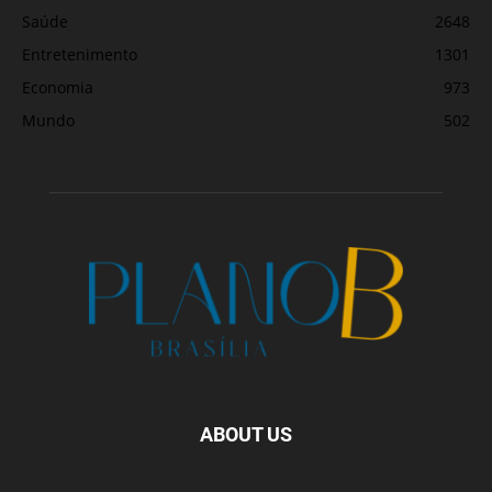
Saúde
2648
Entretenimento
1301
Economia
973
Mundo
502
ABOUT US