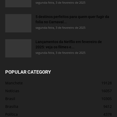
segunda-feira, 3 de fevereiro de 2025
5 destinos perfeitos para quem quer fugir da
folia no Carnaval...
segunda-feira, 3 de fevereiro de 2025
Lançamentos da Netflix em fevereiro de
2025: veja os filmes e...
segunda-feira, 3 de fevereiro de 2025
POPULAR CATEGORY
Manchete
19128
Notícias
16057
Brasil
10305
Brasília
9412
Política
4378