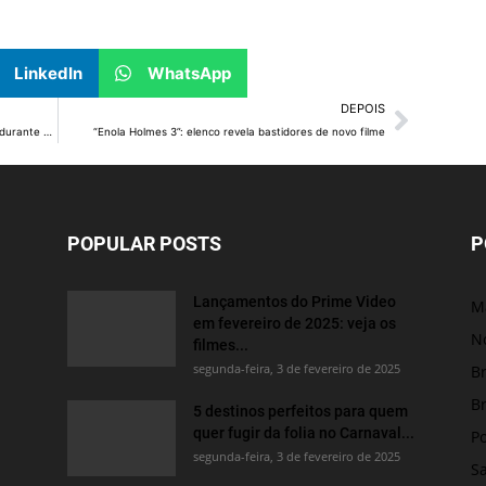
LinkedIn
WhatsApp
DEPOIS
Cartão Uniforme Escolar muda de identidade visual durante período eleitoral
“Enola Holmes 3”: elenco revela bastidores de novo filme
POPULAR POSTS
P
Lançamentos do Prime Video
M
em fevereiro de 2025: veja os
No
filmes...
segunda-feira, 3 de fevereiro de 2025
Br
Br
5 destinos perfeitos para quem
quer fugir da folia no Carnaval...
Po
segunda-feira, 3 de fevereiro de 2025
S