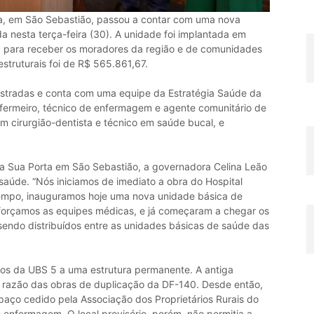
a, em São Sebastião, passou a contar com uma nova
 nesta terça-feira (30). A unidade foi implantada em
 para receber os moradores da região e de comunidades
struturais foi de R$ 565.861,67.
stradas e conta com uma equipe da Estratégia Saúde da
nfermeiro, técnico de enfermagem e agente comunitário de
m cirurgião-dentista e técnico em saúde bucal, e
 Sua Porta em São Sebastião, a governadora Celina Leão
aúde. “Nós iniciamos de imediato a obra do Hospital
empo, inauguramos hoje uma nova unidade básica de
eforçamos as equipes médicas, e já começaram a chegar os
endo distribuídos entre as unidades básicas de saúde das
os da UBS 5 a uma estrutura permanente. A antiga
m razão das obras de duplicação da DF-140. Desde então,
aço cedido pela Associação dos Proprietários Rurais do
enfermagem. O local provisório, porém, não permitia a