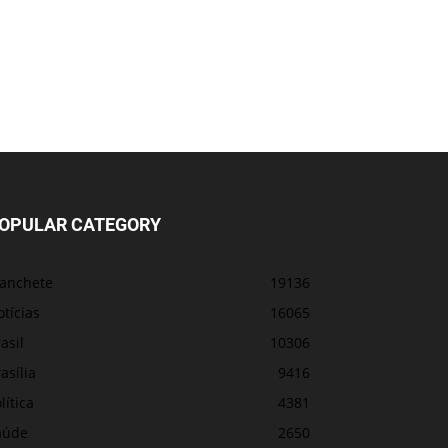
OPULAR CATEGORY
anchete
19136
tícias
16065
asil
10306
asília
9416
lítica
4381
aúde
2650