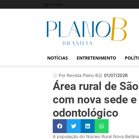
Sign in / Join
Revista
Plano
B
NOTÍCIAS
ENTRETENIMENTO
POLÍT
Por Revista Plano B
01/07/2026
Área rural de Sã
com nova sede e
odontológico
A população do Núcleo Rural Nova Betânia