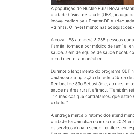
A população do Núcleo Rural Nova Betâni
unidade básica de saúde (UBS), inaugurada
imóvel cedido pela Emater-DF e adequada
vizinhas. O investimento nas adequações e
A nova UBS atenderá 3.785 pessoas cada
Família, formada por médico de família, e
saúde, além de equipe de saúde bucal, co
atendimento farmacêutico.
Durante o lançamento do programa GDF na
destacou a ampliação da rede pública de s
Regional de São Sebastião e, ao mesmo t
saúde na área rural”, afirmou. “Também r
114 médicos que contratamos, que estão s
cidades”.
A entrega marca o retorno dos atendiment
unidade foi demolida no início de 2024 e
os serviços vinham sendo mantidos em esp
Barreiros, com atendimentos médicos e de 