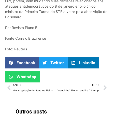
Fux, porém, vem mudando suas decisões relacionados aos
ataques antidemocráticos do 8 de janeiro e foi o único
ministro da Primeira Turma do STF a votar pela absolvição de
Bolsonaro.
Por Revista Plano B
Fonte Correio Braziliense
Foto: Reuters
Facebook
Twitter
LinkedIn
WhatsApp
ANTES
DEPOIS
Nova captação de água na Usina Hidrelétrica de Queimado vai reforçar abastecimento de até 400 mil pessoas no DF
‘Wandinha’: Elenco analisa 2ª temporada – e arrisca palpites para a 3ª
Outros posts