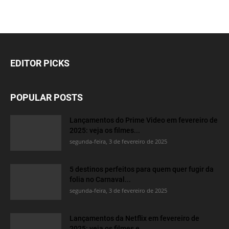
EDITOR PICKS
POPULAR POSTS
Lançamentos do Prime Video em fevereiro de
2025: veja os filmes...
segunda-feira, 3 de fevereiro de 2025
5 destinos perfeitos para quem quer fugir da
folia no Carnaval...
segunda-feira, 3 de fevereiro de 2025
Lançamentos da Netflix em fevereiro de
2025: veja os filmes e...