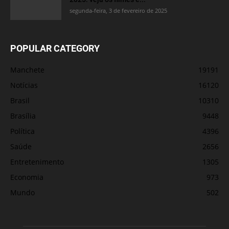
segunda-feira, 3 de fevereiro de 2025
POPULAR CATEGORY
Manchete
19191
Notícias
16120
Brasil
10310
Brasília
9448
Política
4396
Saúde
2656
Entretenimento
1305
Economia
973
Mundo
502