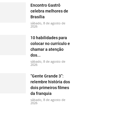
Encontro Gastrô
celebra melhores de
Brasília
sábado, 8 de agosto de
2026
10 habilidades para
colocar no currículo e
chamar a atenção
dos...
sábado, 8 de agosto de
2026
“Gente Grande 3”:
relembre história dos
dois primeiros filmes
da franquia
sábado, 8 de agosto de
2026