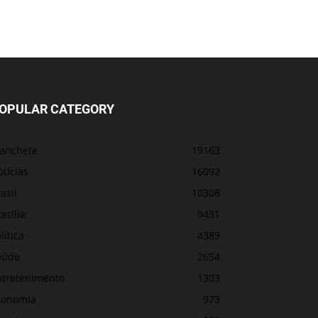
OPULAR CATEGORY
anchete
19163
tícias
16092
asil
10308
asília
9431
lítica
4389
aúde
2654
ntretenimento
1303
conomia
973