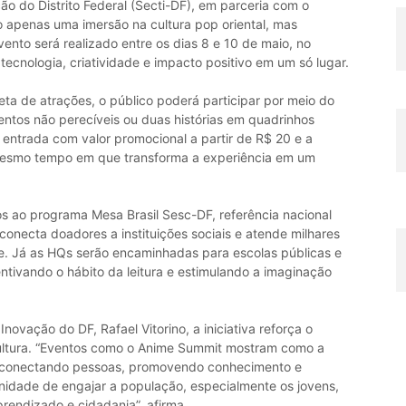
ão do Distrito Federal (Secti-DF), em parceria com o
o apenas uma imersão na cultura pop oriental, mas
ento será realizado entre os dias 8 e 10 de maio, no
ecnologia, criatividade e impacto positivo em um só lugar.
ta de atrações, o público poderá participar por meio do
mentos não perecíveis ou duas histórias em quadrinhos
entrada com valor promocional a partir de R$ 20 e a
mesmo tempo em que transforma a experiência em um
s ao programa Mesa Brasil Sesc-DF, referência nacional
onecta doadores a instituições sociais e atende milhares
e. Já as HQs serão encaminhadas para escolas públicas e
ncentivando o hábito da leitura e estimulando a imaginação
Inovação do DF, Rafael Vitorino, a iniciativa reforça o
cultura. “Eventos como o Anime Summit mostram como a
, conectando pessoas, promovendo conhecimento e
nidade de engajar a população, especialmente os jovens,
rendizado e cidadania”, afirma.