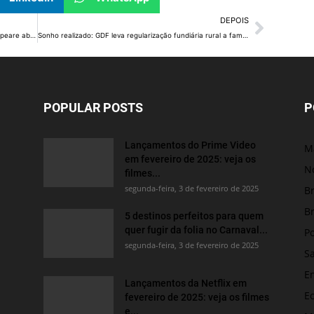
DEPOIS
Com apoio do GDF, espetáculo inspirado em Shakespeare aborda combate à violência contra mulheres
Sonho realizado: GDF leva regularização fundiária rural a famílias do Assentamento Roseli Nunes
POPULAR POSTS
P
Lançamentos do Prime Video
M
em fevereiro de 2025: veja os
No
filmes...
segunda-feira, 3 de fevereiro de 2025
Br
Br
5 destinos perfeitos para quem
quer fugir da folia no Carnaval...
Po
segunda-feira, 3 de fevereiro de 2025
S
E
Lançamentos da Netflix em
E
fevereiro de 2025: veja os filmes
e...