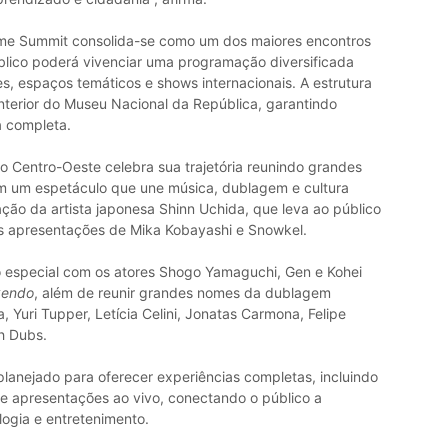
nime Summit consolida-se como um dos maiores encontros
úblico poderá vivenciar uma programação diversificada
, espaços temáticos e shows internacionais. A estrutura
nterior do Museu Nacional da República, garantindo
a completa.
do Centro-Oeste celebra sua trajetória reunindo grandes
em um espetáculo que une música, dublagem e cultura
pação da artista japonesa Shinn Uchida, que leva ao público
as apresentações de Mika Kobayashi e Snowkel.
especial com os atores Shogo Yamaguchi, Gen e Kohei
kendo
, além de reunir grandes nomes da dublagem
a, Yuri Tupper, Letícia Celini, Jonatas Carmona, Felipe
h Dubs.
planejado para oferecer experiências completas, incluindo
s e apresentações ao vivo, conectando o público a
logia e entretenimento.