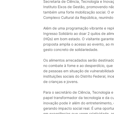
Secretaria de Ciência, Tecnologia e Inovaç
Instituto Eixos de Gestão, promovendo nã
também uma forte mobilização social. O ev
Complexo Cultural da República, reunindo t
Além de uma programação vibrante e reple
Ingresso Solidário ao doar 2 quilos de ali
(HQs) em bom estado. O visitante garante 
proposta amplia o acesso ao evento, ao 
gesto concreto de solidariedade.
Os alimentos arrecadados serão destinado
no combate à fome e ao desperdício, que c
de pessoas em situação de vulnerabilidad
instituições sociais do Distrito Federal, i
de crianças e jovens.
Para o secretário de Ciência, Tecnologia e 
papel transformador da tecnologia e da 
inovação pode ir além do entretenimento
gerando impacto social real. É uma oportu
em experiências que unem criatividade, ap