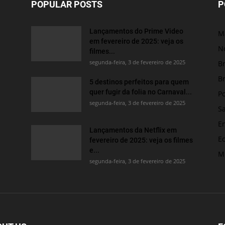
POPULAR POSTS
P
Lançamentos do Prime Video
M
em fevereiro de 2025: veja os
No
filmes...
segunda-feira, 3 de fevereiro de 2025
Br
Br
5 destinos perfeitos para quem
quer fugir da folia no Carnaval...
Po
segunda-feira, 3 de fevereiro de 2025
S
E
Lançamentos da Netflix em
E
fevereiro de 2025: veja os filmes
e...
M
segunda-feira, 3 de fevereiro de 2025