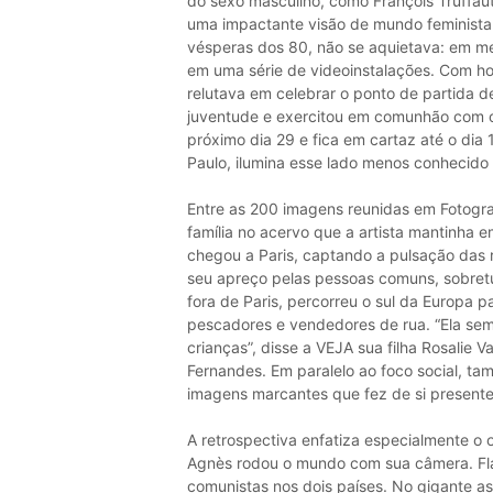
do sexo masculino, como François Truffau
uma impactante visão de mundo feminista
vésperas dos 80, não se aquietava: em me
em uma série de videoinstalações. Com hor
relutava em celebrar o ponto de partida d
juventude e exercitou em comunhão com o
próximo dia 29 e fica em cartaz até o dia 
Paulo, ilumina esse lado menos conhecido
Entre as 200 imagens reunidas em Fotogra
família no acervo que a artista mantinha 
chegou a Paris, captando a pulsação das
seu apreço pelas pessoas comuns, sobretu
fora de Paris, percorreu o sul da Europa p
pescadores e vendedores de rua. “Ela sem
crianças”, disse a VEJA sua filha Rosalie
Fernandes. Em paralelo ao foco social, t
imagens marcantes que fez de si presente
A retrospectiva enfatiza especialmente o o
Agnès rodou o mundo com sua câmera. Fla
comunistas nos dois países. No gigante asi