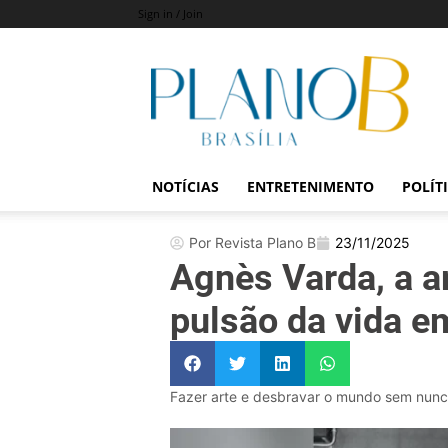
Sign in / Join
Revista
Plano
B
NOTÍCIAS
ENTRETENIMENTO
POLÍT
Por Revista Plano B
23/11/2025
Agnès Varda, a ar
pulsão da vida e
Fazer arte e desbravar o mundo sem nunca 