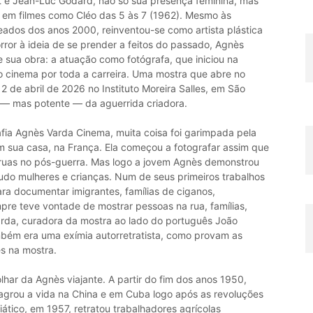
t e Jean-Luc Godard, não só sua presença feminina, mas
 em filmes como Cléo das 5 às 7 (1962). Mesmo às
ados dos anos 2000, reinventou-se como artista plástica
ror à ideia de se prender a feitos do passado, Agnès
e sua obra: a atuação como fotógrafa, que iniciou na
 cinema por toda a carreira. Uma mostra que abre no
12 de abril de 2026 no Instituto Moreira Salles, em São
 — mas potente — da aguerrida criadora.
fia Agnès Varda Cinema, muita coisa foi garimpada pela
em sua casa, na França. Ela começou a fotografar assim que
 ruas no pós-guerra. Mas logo a jovem Agnès demonstrou
do mulheres e crianças. Num de seus primeiros trabalhos
ara documentar imigrantes, famílias de ciganos,
pre teve vontade de mostrar pessoas na rua, famílias,
 Varda, curadora da mostra ao lado do português João
ambém era uma exímia autorretratista, como provam as
s na mostra.
lhar da Agnès viajante. A partir do fim dos anos 1950,
grou a vida na China e em Cuba logo após as revoluções
ático, em 1957, retratou trabalhadores agrícolas