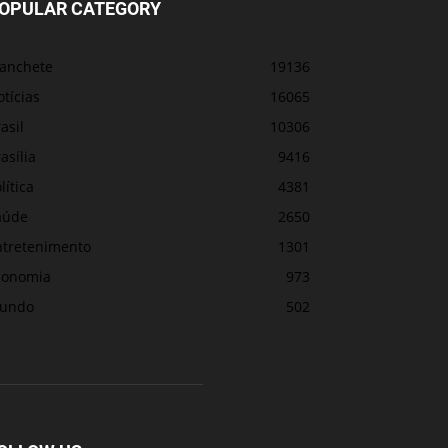
OPULAR CATEGORY
anchete
19136
tícias
16065
asil
10306
asília
9416
lítica
4381
aúde
2650
ntretenimento
1301
conomia
973
undo
502