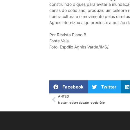
construindo diques para evitar a inundaç
cenas do cotidiano, produziu um célebre r
contracultura e o movimento pelos direit
Agnès eternizou algo precioso: a pulsão da
Por Revista Plano B
Fonte Veja
Foto: Espólio Agnès Varda/IMS/.
Facebook
Twitter
ANTES
Master reabre debate regulatório