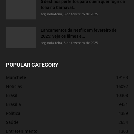
5 destinos perfeitos para quem quer fugir da
folia no Carnaval...
segunda-feira, 3 de fevereiro de 2025
Lançamentos da Netflix em fevereiro de
2025: veja os filmes e...
segunda-feira, 3 de fevereiro de 2025
POPULAR CATEGORY
Manchete
19163
Notícias
16092
Brasil
10308
Brasília
9431
Política
4389
Saúde
2654
Entretenimento
1303