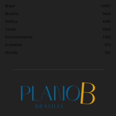
Brasil
10307
Brasília
9424
Política
4385
Saúde
2652
Entretenimento
1302
Economia
973
Mundo
502