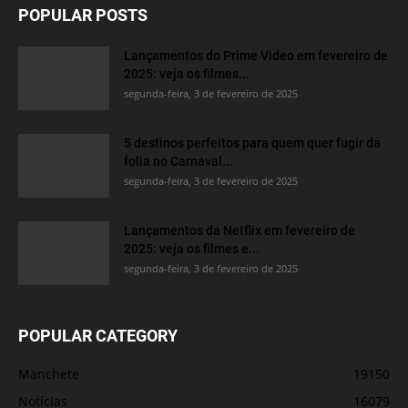
POPULAR POSTS
Lançamentos do Prime Video em fevereiro de
2025: veja os filmes...
segunda-feira, 3 de fevereiro de 2025
5 destinos perfeitos para quem quer fugir da
folia no Carnaval...
segunda-feira, 3 de fevereiro de 2025
Lançamentos da Netflix em fevereiro de
2025: veja os filmes e...
segunda-feira, 3 de fevereiro de 2025
POPULAR CATEGORY
Manchete
19150
Notícias
16079