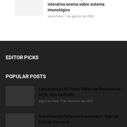
interativa ensina sobre sistema
imunológico
sexta-feira, 7 de agosto de 2026
EDITOR PICKS
POPULAR POSTS
Lançamentos do Prime Video em fevereiro de
2025: veja os filmes...
segunda-feira, 3 de fevereiro de 2025
5 destinos perfeitos para quem quer fugir da
folia no Carnaval...