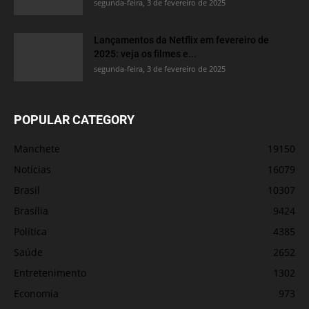
segunda-feira, 3 de fevereiro de 2025
Lançamentos da Netflix em fevereiro de
2025: veja os filmes e...
segunda-feira, 3 de fevereiro de 2025
POPULAR CATEGORY
Manchete
19150
Notícias
16079
Brasil
10307
Brasília
9424
Política
4385
Saúde
2652
Entretenimento
1302
Economia
973