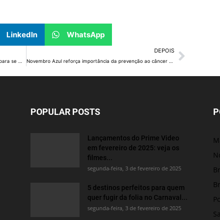
LinkedIn
WhatsApp
DEPOIS
É realmente necessário beber água com eletrólitos para se manter hidratado após o exercício?
Novembro Azul reforça importância da prevenção ao câncer de próstata
POPULAR POSTS
P
Lançamentos do Prime Video
M
em fevereiro de 2025: veja os
No
filmes...
segunda-feira, 3 de fevereiro de 2025
Br
Br
5 destinos perfeitos para quem
quer fugir da folia no Carnaval...
Po
segunda-feira, 3 de fevereiro de 2025
S