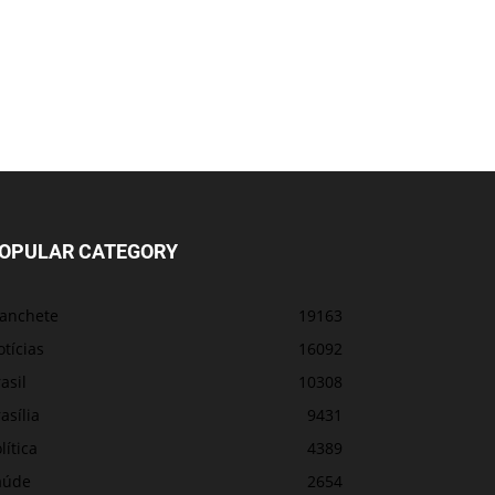
OPULAR CATEGORY
anchete
19163
tícias
16092
asil
10308
asília
9431
lítica
4389
aúde
2654