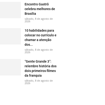
Encontro Gastrô
celebra melhores de
Brasília
sábado, 8 de agosto de
2026
10 habilidades para
colocar no currículo e
chamar a atenção
dos...
sábado, 8 de agosto de
2026
“Gente Grande 3”:
relembre história dos
dois primeiros filmes
da franquia
sábado, 8 de agosto de
2026