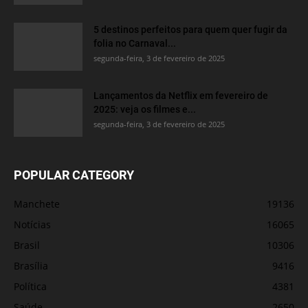
5 destinos perfeitos para quem quer fugir da
folia no Carnaval...
segunda-feira, 3 de fevereiro de 2025
Lançamentos da Netflix em fevereiro de
2025: veja os filmes e...
segunda-feira, 3 de fevereiro de 2025
POPULAR CATEGORY
Manchete
19136
Notícias
16065
Brasil
10306
Brasília
9416
Política
4381
Saúde
2650