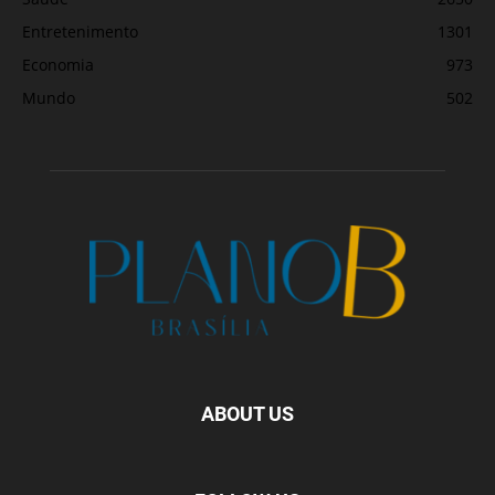
Entretenimento
1301
Economia
973
Mundo
502
ABOUT US