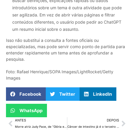
Buscar definições, explicações rápidas ou dados
introdutórios sobre um tema é outra atividade que pode
ser agilizada. Em vez de abrir várias páginas e filtrar
conteúdos diferentes, o usuário pode pedir ao ChatGPT
um resumo inicial sobre o assunto.
Isso não substitui a consulta a fontes oficiais ou
especializadas, mas pode servir como ponto de partida para
entender rapidamente um tema antes de aprofundar a
pesquisa.
Foto: Rafael Henrique/SOPA Images/LightRocket/Getty
Images
Facebook
Twitter
LinkedIn
WhatsApp
ANTES
DEPOIS
Morre atriz Judy Pace, de “Glória e Derrota”, aos 83 anos
Câncer de intestino já é o terceiro mais comum no DF