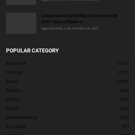
Lançamentos da Netflix em fevereiro de
2025: veja os filmes e...
segunda-feira, 3 de fevereiro de 2025
POPULAR CATEGORY
Manchete
19150
Notícias
16079
Brasil
10307
Brasília
9424
Política
4385
Saúde
2652
Entretenimento
1302
Economia
973