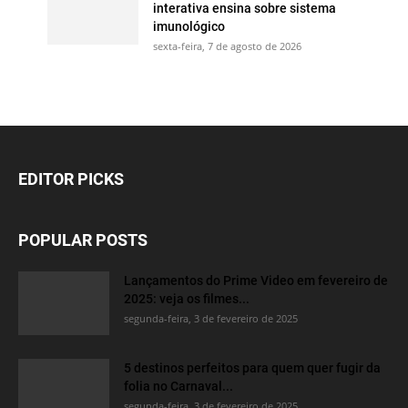
interativa ensina sobre sistema
imunológico
sexta-feira, 7 de agosto de 2026
EDITOR PICKS
POPULAR POSTS
Lançamentos do Prime Video em fevereiro de
2025: veja os filmes...
segunda-feira, 3 de fevereiro de 2025
5 destinos perfeitos para quem quer fugir da
folia no Carnaval...
segunda-feira, 3 de fevereiro de 2025